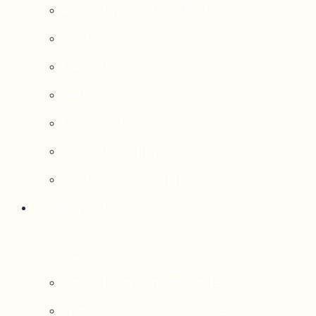
Aménagement du territoire
Santé
Éducation
Culture
Logement
Sociodémographie
Secteurs économiques
Projets phares
Portrait des communautés
Transition socioécologique