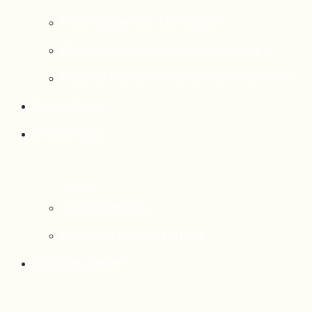
Rattrapage de l’Outaouais
État de situation socioéconomique
Réseau national d’observatoires (RNO)
Publications
Statistiques
Cartographies
Données et statistiques
Salle de presse