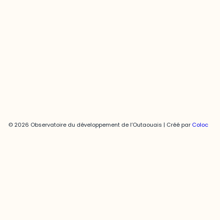
Joani Vallespir
819-595-3900 | Poste 3222
joani.vallespir@uqo.ca
Politique de confidentialité
© 2026 Observatoire du développement de l’Outaouais | Créé par
Coloc