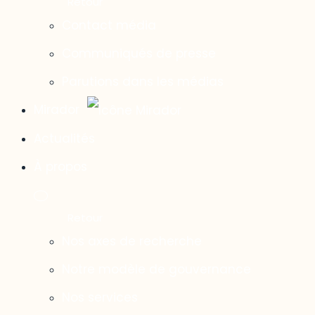
Contact média
Communiqués de presse
Parutions dans les médias
Mirador
Actualités
À propos
Nos axes de recherche
Notre modèle de gouvernance
Nos services