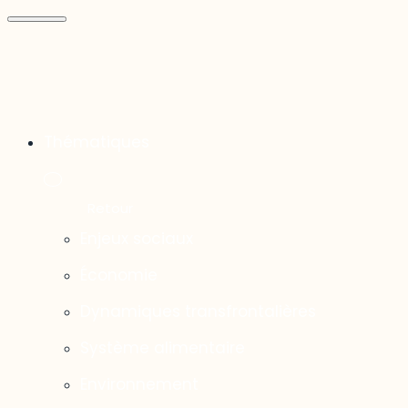
Thématiques
Enjeux sociaux
Économie
Dynamiques transfrontalières
Système alimentaire
Environnement