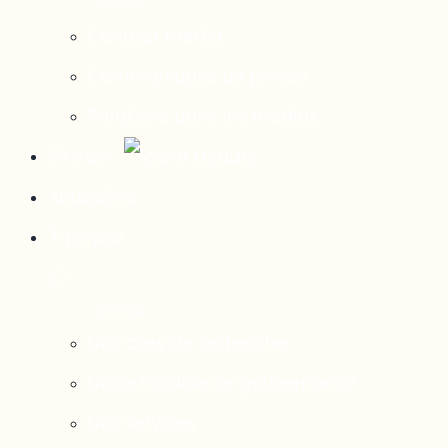
Contact média
Communiqués de presse
Parutions dans les médias
Mirador
Actualités
À propos
Nos axes de recherche
Notre modèle de gouvernance
Nos services