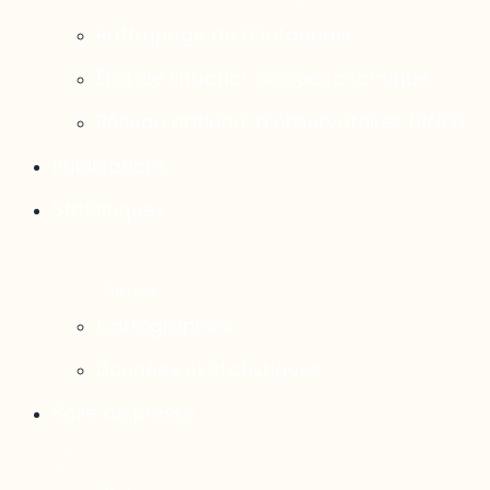
Rattrapage de l’Outaouais
État de situation socioéconomique
Réseau national d’observatoires (RNO)
Publications
Statistiques
Cartographies
Données et statistiques
Salle de presse