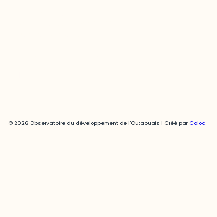
Joani Vallespir
819-595-3900 | Poste 3222
joani.vallespir@uqo.ca
Politique de confidentialité
© 2026 Observatoire du développement de l’Outaouais | Créé par
Coloc