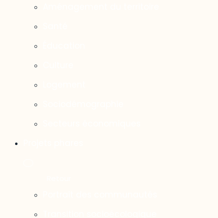
Aménagement du territoire
Santé
Éducation
Culture
Logement
Sociodémographie
Secteurs économiques
Projets phares
Portrait des communautés
Transition socioécologique