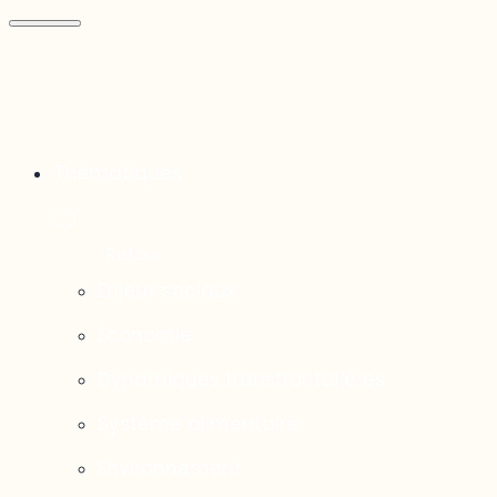
Thématiques
Enjeux sociaux
Économie
Dynamiques transfrontalières
Système alimentaire
Environnement