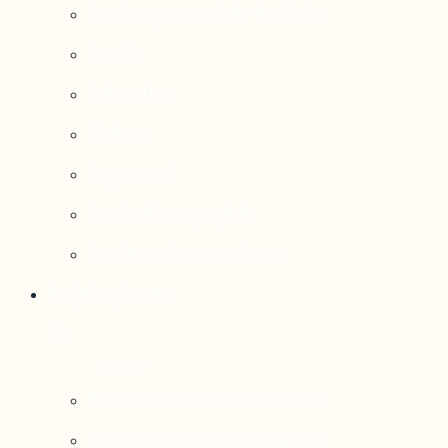
Aménagement du territoire
Santé
Éducation
Culture
Logement
Sociodémographie
Secteurs économiques
Projets phares
Portrait des communautés
Transition socioécologique