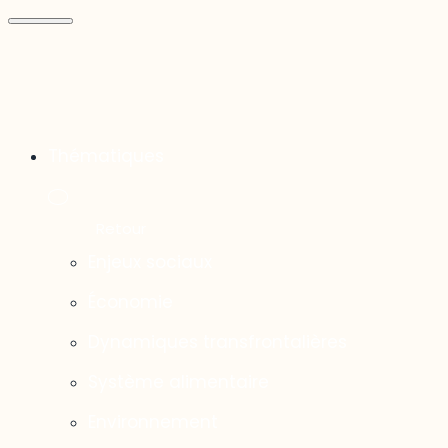
Thématiques
Enjeux sociaux
Économie
Dynamiques transfrontalières
Système alimentaire
Environnement