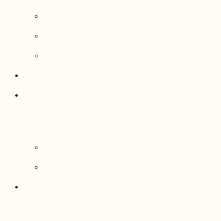
Rattrapage de l’Outaouais
État de situation socioéconomique
Réseau national d’observatoires (RNO)
Publications
Statistiques
Cartographies
Données et statistiques
Salle de presse