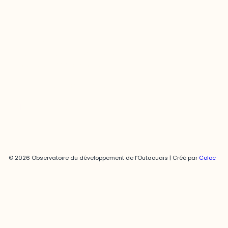
Joani Vallespir
819-595-3900 | Poste 3222
joani.vallespir@uqo.ca
Politique de confidentialité
© 2026 Observatoire du développement de l’Outaouais | Créé par
Coloc