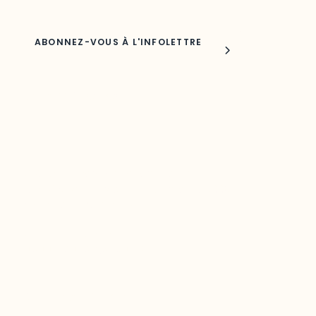
Joindre l'ODO
283, boulevard Alexandre-Taché,
C.P. 1250, succursale Hull, bureau C-0330
Gatineau, QC J9A 1L8
Questions générales
odooutaouais@uqo.ca
Contact média