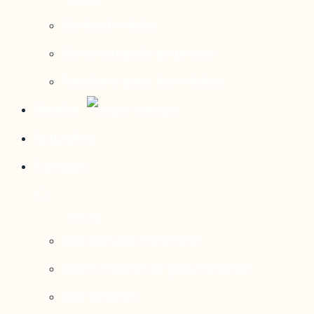
Contact média
Communiqués de presse
Parutions dans les médias
Mirador
Actualités
À propos
Nos axes de recherche
Notre modèle de gouvernance
Nos services