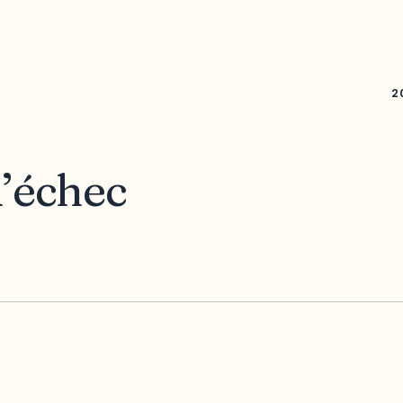
2
’échec