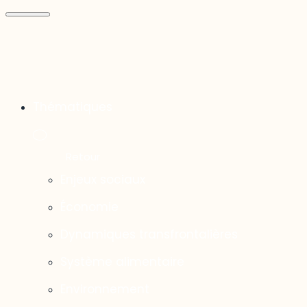
Thématiques
Enjeux sociaux
Économie
Dynamiques transfrontalières
Système alimentaire
Environnement