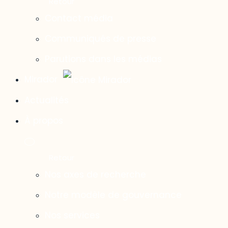
Contact média
Communiqués de presse
Parutions dans les médias
Mirador
Actualités
À propos
Nos axes de recherche
Notre modèle de gouvernance
Nos services