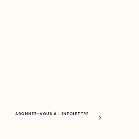
Restez à l’affût du développement de
votre région
Découvrez les toutes dernières nouvelles de l’ODO.
Adresse courriel
Nom
Joindre l'ODO