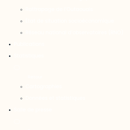
Rattrapage de l’Outaouais
État de situation socioéconomique
Réseau national d’observatoires (RNO)
Publications
Statistiques
Cartographies
Données et statistiques
Salle de presse