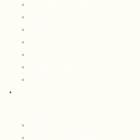
Aménagement du territoire
Santé
Éducation
Culture
Logement
Sociodémographie
Secteurs économiques
Projets phares
Portrait des communautés
Transition socioécologique