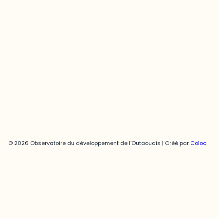
Joani Vallespir
819-595-3900 | Poste 3222
joani.vallespir@uqo.ca
Politique de confidentialité
© 2026 Observatoire du développement de l’Outaouais | Créé par
Coloc