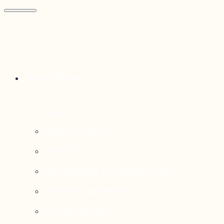
Thématiques
Enjeux sociaux
Économie
Dynamiques transfrontalières
Système alimentaire
Environnement