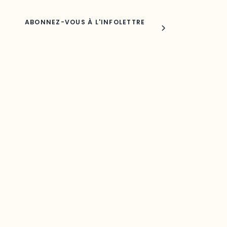
Joindre l'ODO
283, boulevard Alexandre-Taché,
C.P. 1250, succursale Hull, bureau C-0330
Gatineau, QC J9A 1L8
Questions générales
odooutaouais@uqo.ca
Contact média