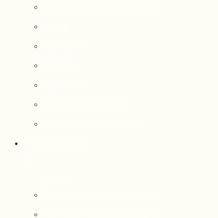
Aménagement du territoire
Santé
Éducation
Culture
Logement
Sociodémographie
Secteurs économiques
Projets phares
Portrait des communautés
Transition socioécologique