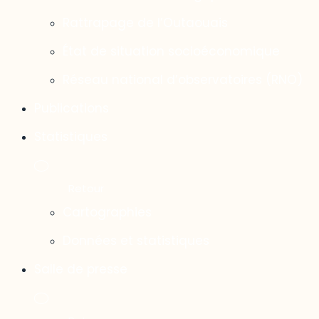
Rattrapage de l’Outaouais
État de situation socioéconomique
Réseau national d’observatoires (RNO)
Publications
Statistiques
Cartographies
Données et statistiques
Salle de presse