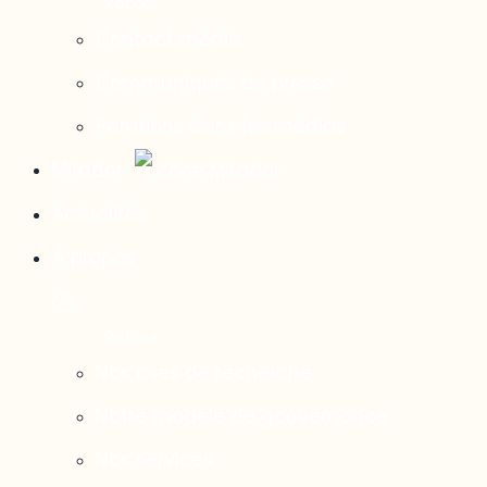
Contact média
Communiqués de presse
Parutions dans les médias
Mirador
Actualités
À propos
Nos axes de recherche
Notre modèle de gouvernance
Nos services