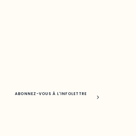
Restez à l’affût du développement de
votre région
Découvrez les toutes dernières nouvelles de l’ODO.
Adresse courriel
Nom
Joindre l'ODO