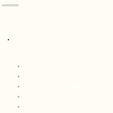
Thématiques
Enjeux sociaux
Économie
Dynamiques transfrontalières
Système alimentaire
Environnement