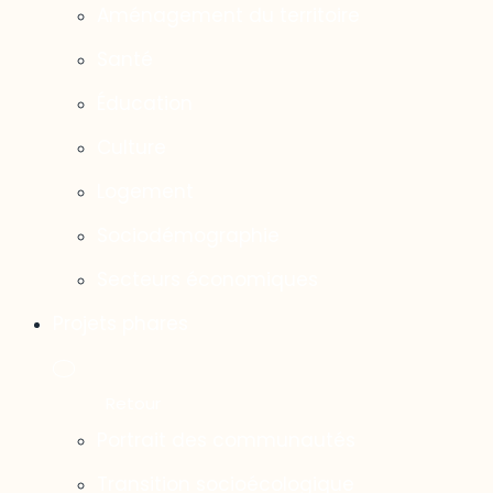
Aménagement du territoire
Santé
Éducation
Culture
Logement
Sociodémographie
Secteurs économiques
Projets phares
Portrait des communautés
Transition socioécologique