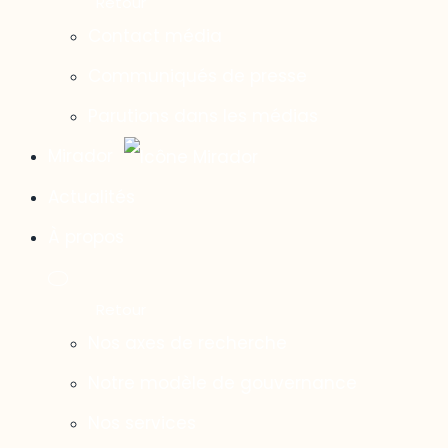
Contact média
Communiqués de presse
Parutions dans les médias
Mirador
Actualités
À propos
Nos axes de recherche
Notre modèle de gouvernance
Nos services