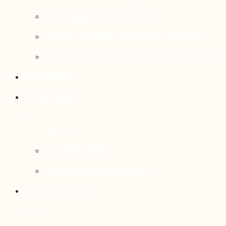
Rattrapage de l’Outaouais
État de situation socioéconomique
Réseau national d’observatoires (RNO)
Publications
Statistiques
Cartographies
Données et statistiques
Salle de presse