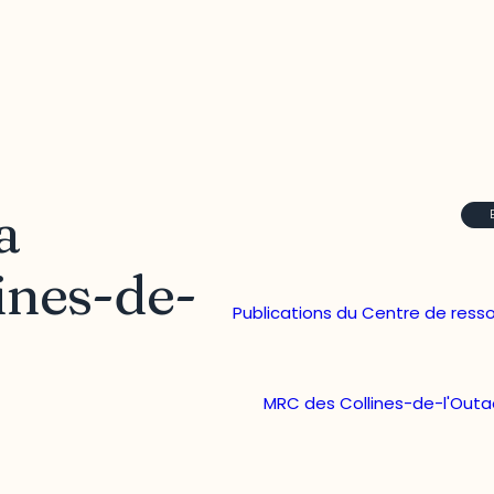
a
ines-de-
Publications du Centre de ress
MRC des Collines-de-l'Outa