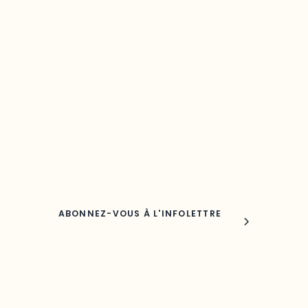
Restez à l’affût du développement de 
région
Découvrez les toutes dernières nouvelles de l’ODO.
Adresse courriel
Nom