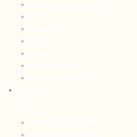
Aménagement du territoire
Santé
Éducation
Culture
Logement
Sociodémographie
Secteurs économiques
Projets phares
Portrait des communautés
Transition socioécologique