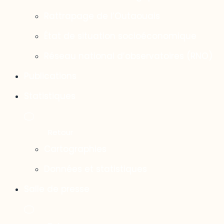
Rattrapage de l’Outaouais
État de situation socioéconomique
Réseau national d’observatoires (RNO)
Publications
Statistiques
Cartographies
Données et statistiques
Salle de presse