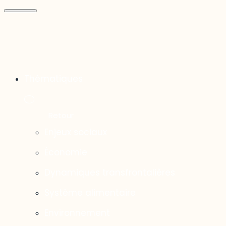
Thématiques
Enjeux sociaux
Économie
Dynamiques transfrontalières
Système alimentaire
Environnement