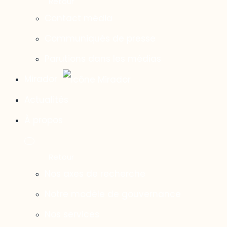
Contact média
Communiqués de presse
Parutions dans les médias
Mirador
Actualités
À propos
Nos axes de recherche
Notre modèle de gouvernance
Nos services