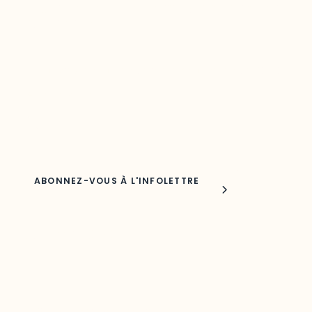
Restez à l’affût du développement de
votre région
Découvrez les toutes dernières nouvelles de l’ODO.
Adresse courriel
Nom
Joindre l'ODO
283, boulevard Alexandre-Taché,