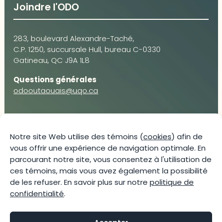
Joindre l'ODO
283, boulevard Alexandre-Taché,
C.P. 1250, succursale Hull, bureau C-0330
Gatineau, QC J9A 1L8
Questions générales
odooutaouais@uqo.ca
Contact média
Notre site Web utilise des témoins (
cookies
) afin de
vous offrir une expérience de navigation optimale. En
Joani Vallespir
parcourant notre site, vous consentez à l'utilisation de
819-595-3900 | Poste 3222
ces témoins, mais vous avez également la possibilité
joani.vallespir@uqo.ca
de les refuser. En savoir plus sur notre
politique de
Politique de confidentialité
confidentialité
.