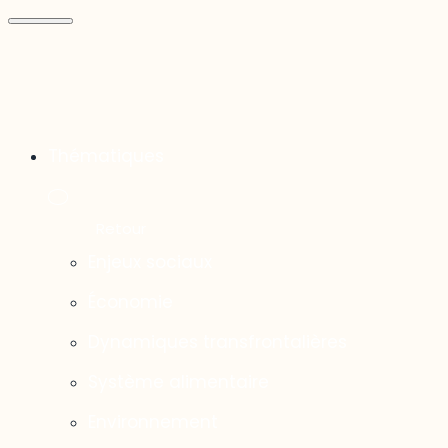
Thématiques
Enjeux sociaux
Économie
Dynamiques transfrontalières
Système alimentaire
Environnement