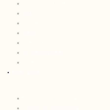
Aménagement du territoire
Santé
Éducation
Culture
Logement
Sociodémographie
Secteurs économiques
Projets phares
Portrait des communautés
Transition socioécologique