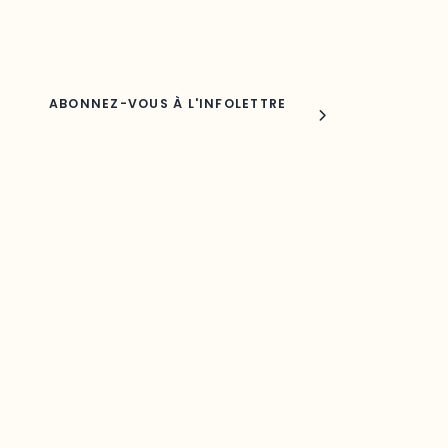
Nom
Joindre l'ODO
283, boulevard Alexandre-Taché,
C.P. 1250, succursale Hull, bureau C-0330
Gatineau, QC J9A 1L8
Questions générales
odooutaouais@uqo.ca