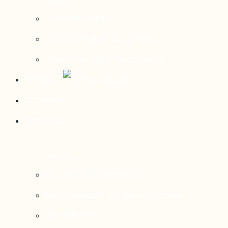
Contact média
Communiqués de presse
Parutions dans les médias
Mirador
Actualités
À propos
Nos axes de recherche
Notre modèle de gouvernance
Nos services