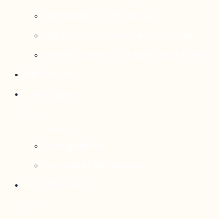
Rattrapage de l’Outaouais
État de situation socioéconomique
Réseau national d’observatoires (RNO)
Publications
Statistiques
Cartographies
Données et statistiques
Salle de presse