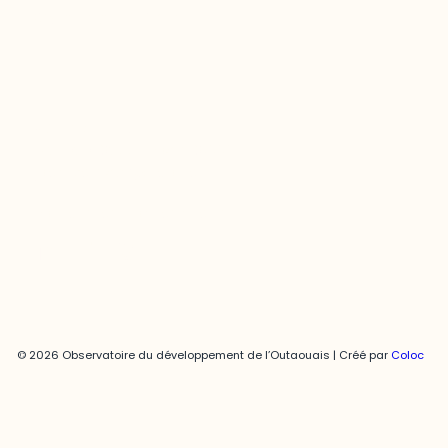
Contact média
Joani Vallespir
819-595-3900 | Poste 3222
joani.vallespir@uqo.ca
Politique de confidentialité
© 2026 Observatoire du développement de l’Outaouais | Créé par
Coloc