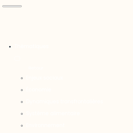
Thématiques
Enjeux sociaux
Économie
Dynamiques transfrontalières
Système alimentaire
Environnement