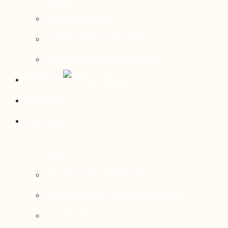
Contact média
Communiqués de presse
Parutions dans les médias
Mirador
Actualités
À propos
Nos axes de recherche
Notre modèle de gouvernance
Nos services