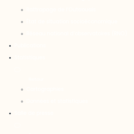
Rattrapage de l’Outaouais
État de situation socioéconomique
Réseau national d’observatoires (RNO)
Publications
Statistiques
Cartographies
Données et statistiques
Salle de presse