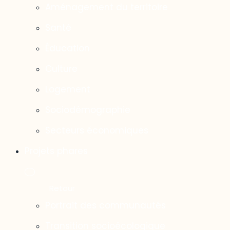
Aménagement du territoire
Santé
Éducation
Culture
Logement
Sociodémographie
Secteurs économiques
Projets phares
Portrait des communautés
Transition socioécologique