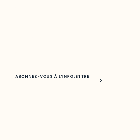
votre région
Découvrez les toutes dernières nouvelles de l’ODO.
Adresse courriel
Nom
Joindre l'ODO
283, boulevard Alexandre-Taché,