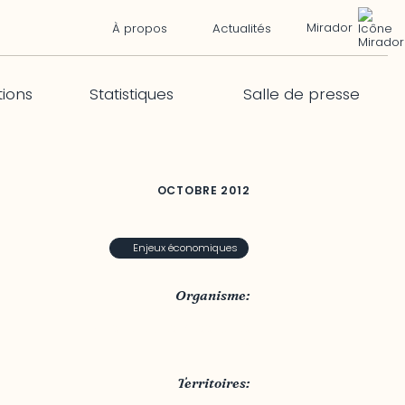
Mirador
À propos
Actualités
tions
Statistiques
Salle de presse
OCTOBRE
2012
Enjeux économiques
Organisme:
Ministère des Ressoures
naturelles
Territoires: