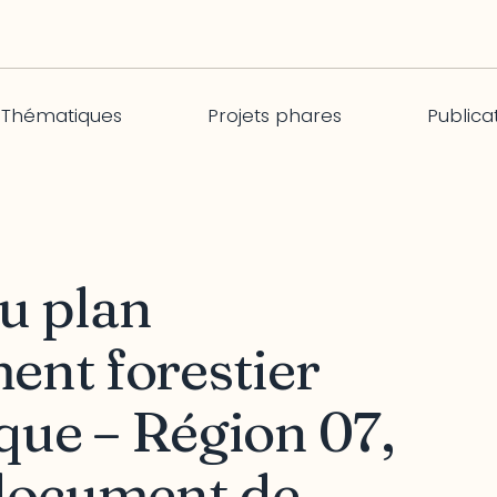
Thématiques
Projets phares
Publica
u plan
nt forestier
ique – Région 07,
document de