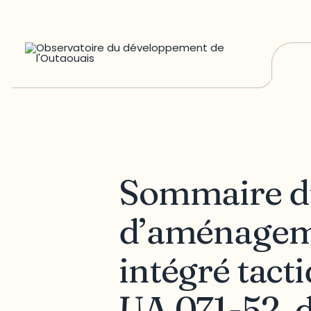
Sommaire d
d’aménageme
intégré tact
UA 071-52, 