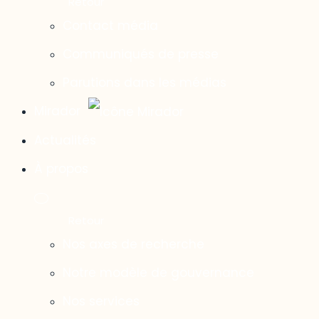
Contact média
Communiqués de presse
Parutions dans les médias
Mirador
Actualités
À propos
Nos axes de recherche
Notre modèle de gouvernance
Nos services