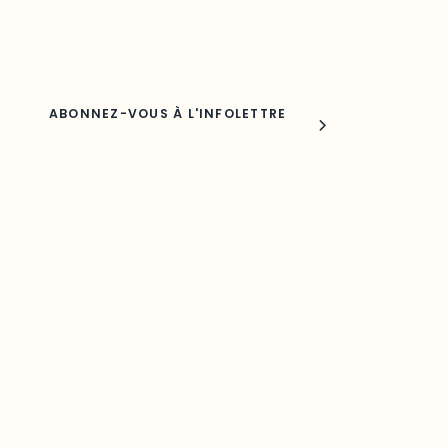
Nom
Joindre l'ODO
283, boulevard Alexandre-Taché,
C.P. 1250, succursale Hull, bureau C-0330
Gatineau, QC J9A 1L8
Questions générales
odooutaouais@uqo.ca