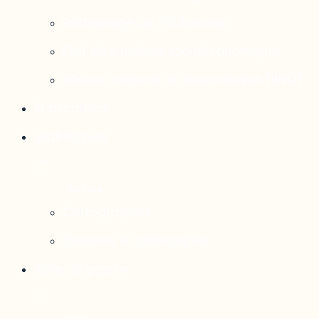
Rattrapage de l’Outaouais
État de situation socioéconomique
Réseau national d’observatoires (RNO)
Publications
Statistiques
Cartographies
Données et statistiques
Salle de presse