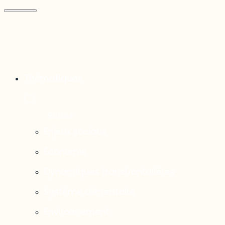
Thématiques
Enjeux sociaux
Économie
Dynamiques transfrontalières
Système alimentaire
Environnement