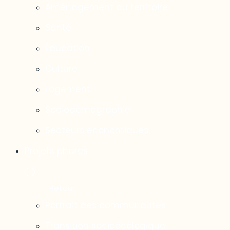
Aménagement du territoire
Santé
Éducation
Culture
Logement
Sociodémographie
Secteurs économiques
Projets phares
Portrait des communautés
Transition socioécologique