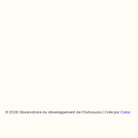
Contact média
Joani Vallespir
819-595-3900 | Poste 3222
joani.vallespir@uqo.ca
Politique de confidentialité
© 2026 Observatoire du développement de l’Outaouais | Créé par
Coloc