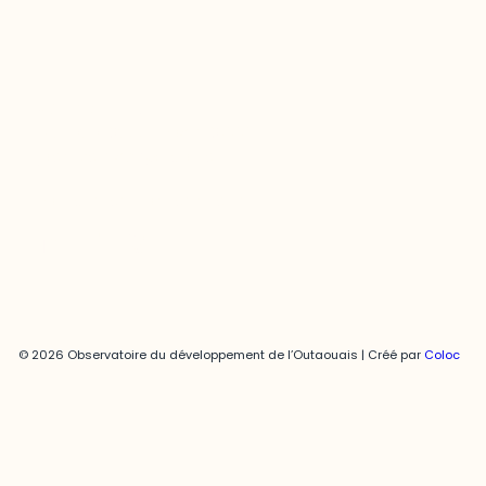
Joani Vallespir
819-595-3900 | Poste 3222
joani.vallespir@uqo.ca
Politique de confidentialité
© 2026 Observatoire du développement de l’Outaouais | Créé par
Coloc