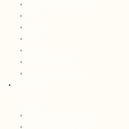
Aménagement du territoire
Santé
Éducation
Culture
Logement
Sociodémographie
Secteurs économiques
Projets phares
Portrait des communautés
Transition socioécologique