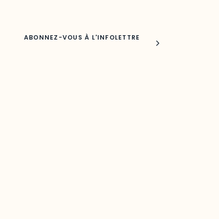
Nom
Joindre l'ODO
283, boulevard Alexandre-Taché,
C.P. 1250, succursale Hull, bureau C-0330
Gatineau, QC J9A 1L8
Questions générales
odooutaouais@uqo.ca
Contact média