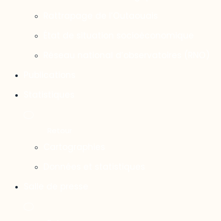
Rattrapage de l’Outaouais
État de situation socioéconomique
Réseau national d’observatoires (RNO)
Publications
Statistiques
Cartographies
Données et statistiques
Salle de presse