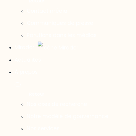
Contact média
Communiqués de presse
Parutions dans les médias
Mirador
Actualités
À propos
Nos axes de recherche
Notre modèle de gouvernance
Nos services