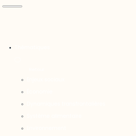
Thématiques
Enjeux sociaux
Économie
Dynamiques transfrontalières
Système alimentaire
Environnement