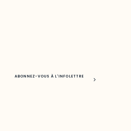
Restez à l’affût du développement de vot
région
Découvrez les toutes dernières nouvelles de l’ODO.
Adresse courriel
Nom
Joindre l'ODO
283, boulevard Alexandre-Taché,