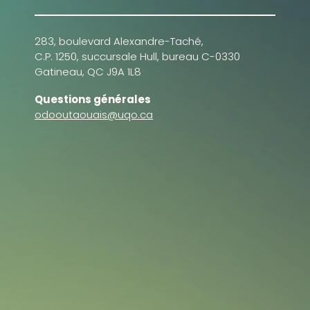
283, boulevard Alexandre-Taché,
C.P. 1250, succursale Hull, bureau C-0330
Gatineau, QC J9A 1L8
Questions générales
odooutaouais@uqo.ca