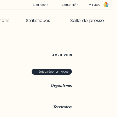
Mirador
À propos
Actualités
tions
Statistiques
Salle de presse
AVRIL
2019
Enjeux économiques
Organisme:
Financement agricole Canada
Territoire:
Québec