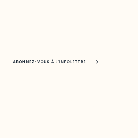
votre région
Découvrez les toutes dernières nouvelles de l’ODO.
Adresse courriel
Nom
Joindre l'ODO
283, boulevard Alexandre-Taché,
C.P. 1250, succursale Hull, bureau C-0330
Gatineau, QC J9A 1L8
Questions générales
odooutaouais@uqo.ca