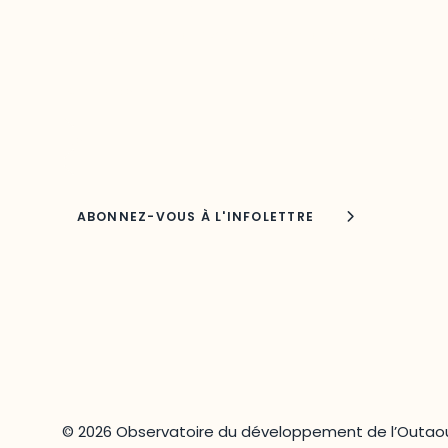
de votre région
Découvrez les toutes dernières nouvelles de
l’ODO.
Adresse courriel
Nom
© 2026 Observatoire du développement de l’Outaou