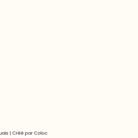
C.P. 1250, succursale Hull, bureau C-0330
Gatineau, QC J9A 1L8
Questions générales
odooutaouais@uqo.ca
ais | Créé par
Coloc