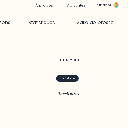
Mirador
À propos
Actualités
tions
Statistiques
Salle de presse
JUIN
2018
Culture
Territoire:
Outaouais