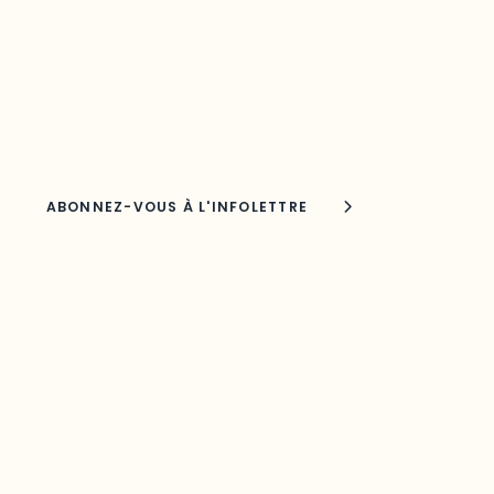
Découvrez les toutes dernières nouvelles de l’ODO.
Adresse courriel
Nom
Joindre l'ODO
283, boulevard Alexandre-Taché,
C.P. 1250, succursale Hull, bureau C-0330
Gatineau, QC J9A 1L8
Questions générales
odooutaouais@uqo.ca