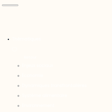
Thématiques
Enjeux sociaux
Économie
Dynamiques transfrontalières
Système alimentaire
Environnement