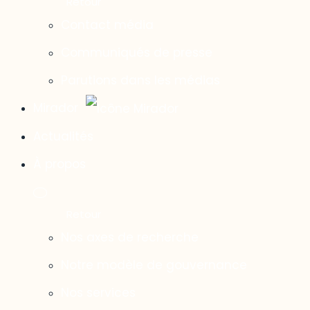
Contact média
Communiqués de presse
Parutions dans les médias
Mirador
Actualités
À propos
Nos axes de recherche
Notre modèle de gouvernance
Nos services