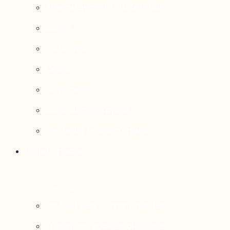
Aménagement du territoire
Santé
Éducation
Culture
Logement
Sociodémographie
Secteurs économiques
Projets phares
Portrait des communautés
Transition socioécologique