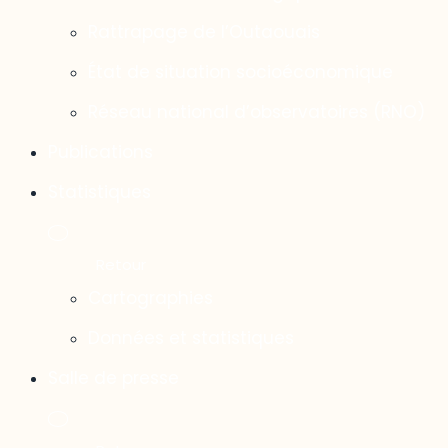
Rattrapage de l’Outaouais
État de situation socioéconomique
Réseau national d’observatoires (RNO)
Publications
Statistiques
Cartographies
Données et statistiques
Salle de presse