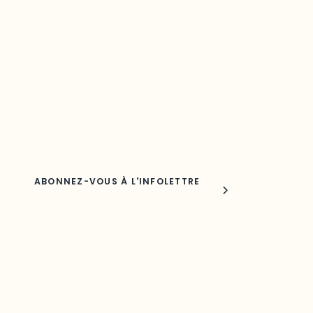
Restez à l’affût du développement de
votre région
Découvrez les toutes dernières nouvelles de l’ODO.
Adresse courriel
Nom
Joindre l'ODO
283, boulevard Alexandre-Taché,