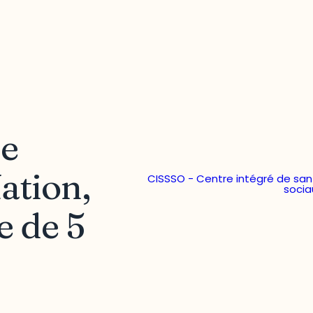
le
ation,
CISSSO - Centre intégré de san
socia
e de 5