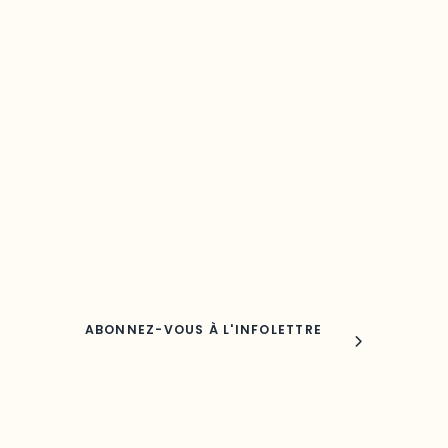
Restez à l’affût du développement de 
région
Découvrez les toutes dernières nouvelles de l’ODO.
Adresse courriel
Nom