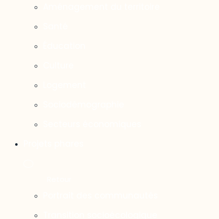
Aménagement du territoire
Santé
Éducation
Culture
Logement
Sociodémographie
Secteurs économiques
Projets phares
Portrait des communautés
Transition socioécologique