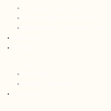
Rattrapage de l’Outaouais
État de situation socioéconomique
Réseau national d’observatoires (RNO)
Publications
Statistiques
Cartographies
Données et statistiques
Salle de presse