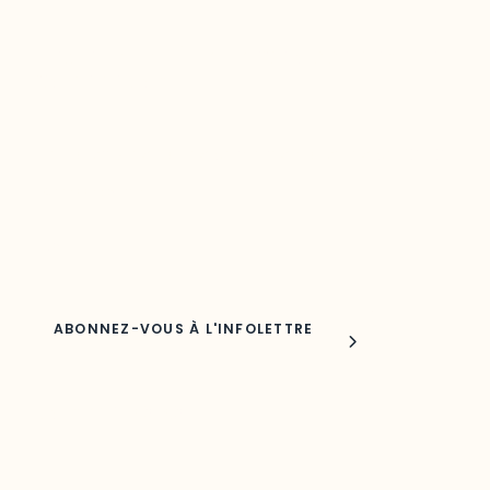
Restez à l’affût du développement de
votre région
Découvrez les toutes dernières nouvelles de l’ODO.
Adresse courriel
Nom
Joindre l'ODO