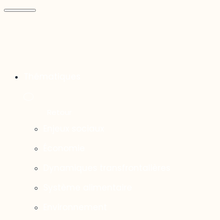
Thématiques
Enjeux sociaux
Économie
Dynamiques transfrontalières
Système alimentaire
Environnement