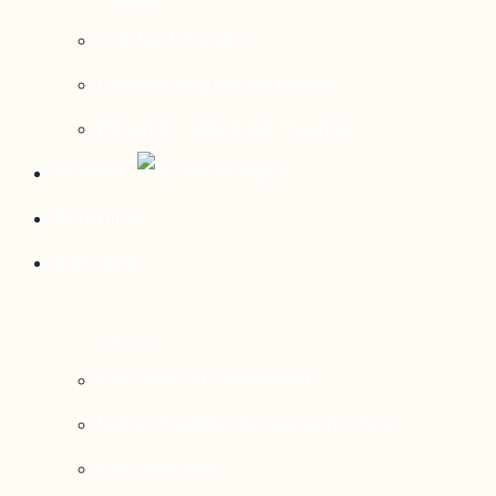
Contact média
Communiqués de presse
Parutions dans les médias
Mirador
Actualités
À propos
Nos axes de recherche
Notre modèle de gouvernance
Nos services