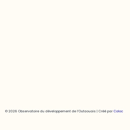
Contact média
Joani Vallespir
819-595-3900 | Poste 3222
joani.vallespir@uqo.ca
Politique de confidentialité
© 2026 Observatoire du développement de l’Outaouais | Créé par
Coloc