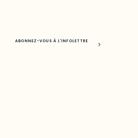
Adresse courriel
Nom
Joindre l'ODO
283, boulevard Alexandre-Taché,
C.P. 1250, succursale Hull, bureau C-0330
Gatineau, QC J9A 1L8
Questions générales
odooutaouais@uqo.ca