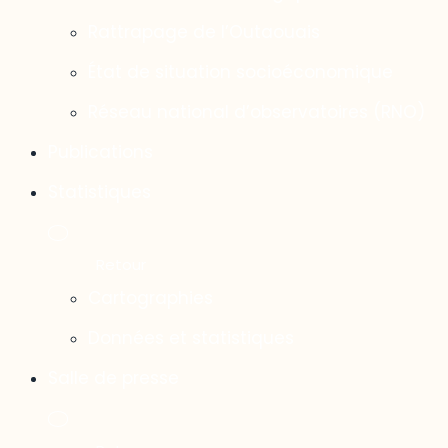
Rattrapage de l’Outaouais
État de situation socioéconomique
Réseau national d’observatoires (RNO)
Publications
Statistiques
Cartographies
Données et statistiques
Salle de presse