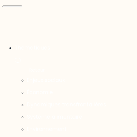
Thématiques
Enjeux sociaux
Économie
Dynamiques transfrontalières
Système alimentaire
Environnement