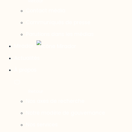
Contact média
Communiqués de presse
Parutions dans les médias
Mirador
Actualités
À propos
Nos axes de recherche
Notre modèle de gouvernance
Nos services