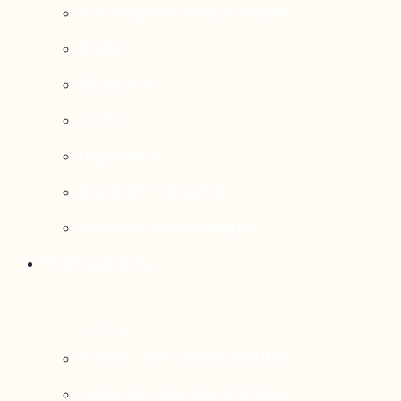
Aménagement du territoire
Santé
Éducation
Culture
Logement
Sociodémographie
Secteurs économiques
Projets phares
Portrait des communautés
Transition socioécologique