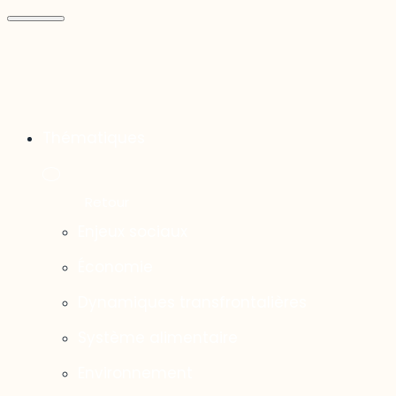
Thématiques
Enjeux sociaux
Économie
Dynamiques transfrontalières
Système alimentaire
Environnement