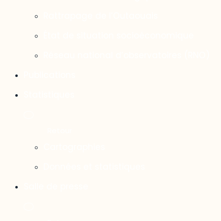
Rattrapage de l’Outaouais
État de situation socioéconomique
Réseau national d’observatoires (RNO)
Publications
Statistiques
Cartographies
Données et statistiques
Salle de presse