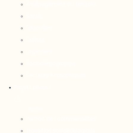
Aménagement du territoire
Santé
Éducation
Culture
Logement
Sociodémographie
Secteurs économiques
Projets phares
Portrait des communautés
Transition socioécologique