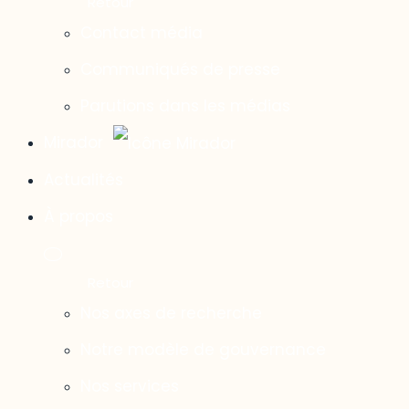
Contact média
Communiqués de presse
Parutions dans les médias
Mirador
Actualités
À propos
Nos axes de recherche
Notre modèle de gouvernance
Nos services