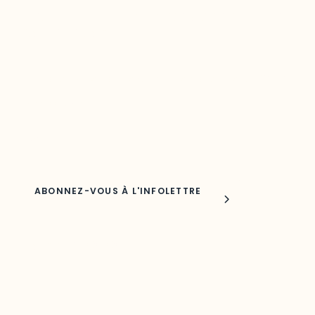
Restez à l’affût du développement de
votre région
Découvrez les toutes dernières nouvelles de l’ODO.
Adresse courriel
Nom
Joindre l'ODO