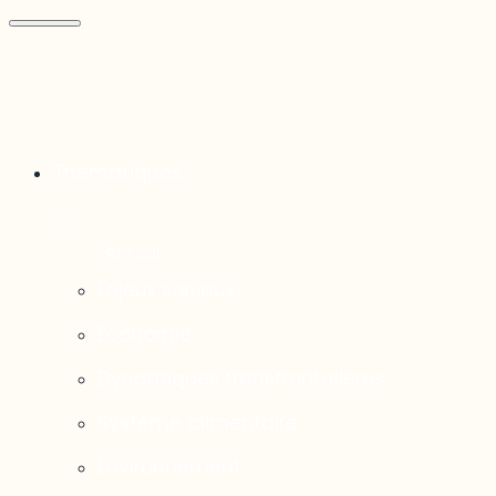
Thématiques
Enjeux sociaux
Économie
Dynamiques transfrontalières
Système alimentaire
Environnement