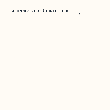
Joindre l'ODO
283, boulevard Alexandre-Taché,
C.P. 1250, succursale Hull, bureau C-0330
Gatineau, QC J9A 1L8
Questions générales
odooutaouais@uqo.ca
Contact média