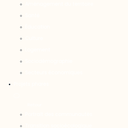
Aménagement du territoire
Santé
Éducation
Culture
Logement
Sociodémographie
Secteurs économiques
Projets phares
Portrait des communautés
Transition socioécologique