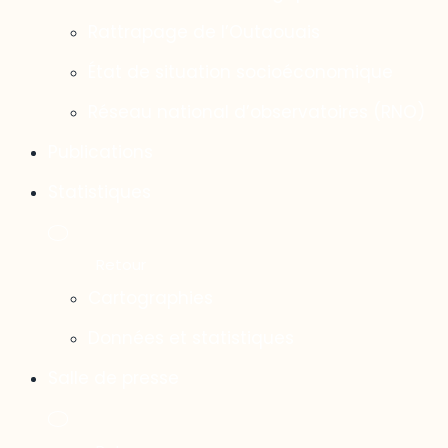
Rattrapage de l’Outaouais
État de situation socioéconomique
Réseau national d’observatoires (RNO)
Publications
Statistiques
Cartographies
Données et statistiques
Salle de presse