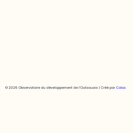
Joani Vallespir
819-595-3900 | Poste 3222
joani.vallespir@uqo.ca
Politique de confidentialité
© 2026 Observatoire du développement de l’Outaouais | Créé par
Coloc