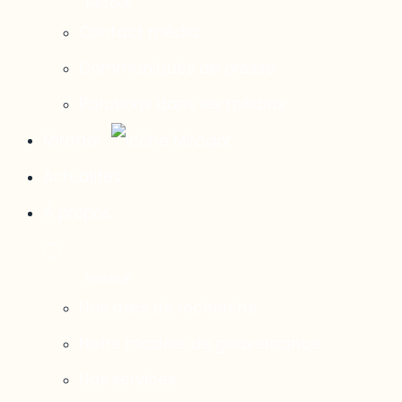
Contact média
Communiqués de presse
Parutions dans les médias
Mirador
Actualités
À propos
Nos axes de recherche
Notre modèle de gouvernance
Nos services