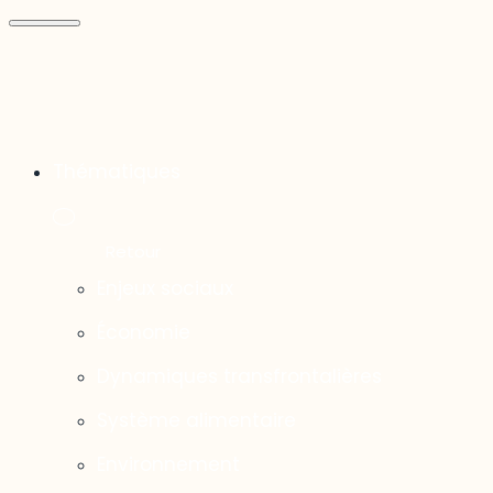
Thématiques
Enjeux sociaux
Économie
Dynamiques transfrontalières
Système alimentaire
Environnement