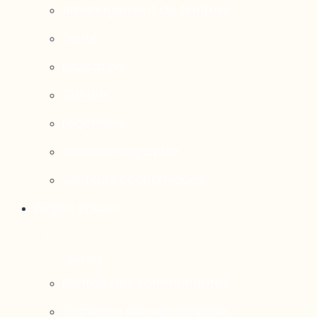
Aménagement du territoire
Santé
Éducation
Culture
Logement
Sociodémographie
Secteurs économiques
Projets phares
Portrait des communautés
Transition socioécologique