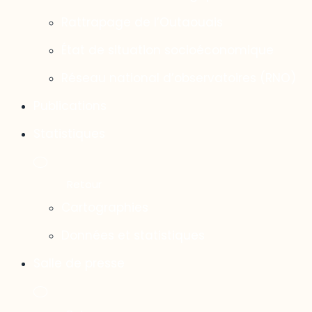
Rattrapage de l’Outaouais
État de situation socioéconomique
Réseau national d’observatoires (RNO)
Publications
Statistiques
Cartographies
Données et statistiques
Salle de presse