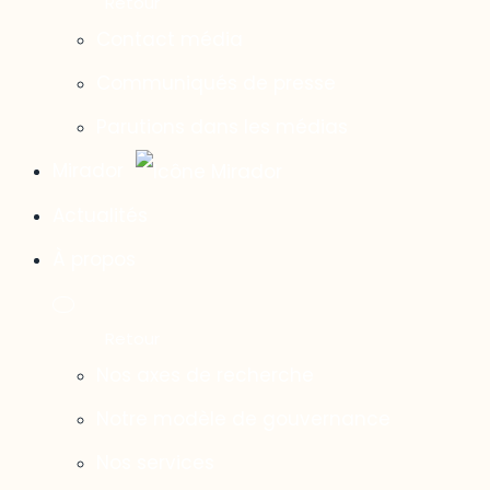
Contact média
Communiqués de presse
Parutions dans les médias
Mirador
Actualités
À propos
Nos axes de recherche
Notre modèle de gouvernance
Nos services