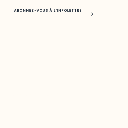
Joindre l'ODO
283, boulevard Alexandre-Taché,
C.P. 1250, succursale Hull, bureau C-0330
Gatineau, QC J9A 1L8
Questions générales
odooutaouais@uqo.ca
Contact média