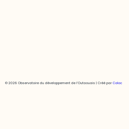
Joani Vallespir
819-595-3900 | Poste 3222
joani.vallespir@uqo.ca
Politique de confidentialité
© 2026 Observatoire du développement de l’Outaouais | Créé par
Coloc