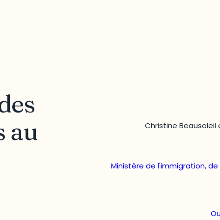
 des
s au
Christine Beausoleil 
Ministère de l'immigration, de 
Ou