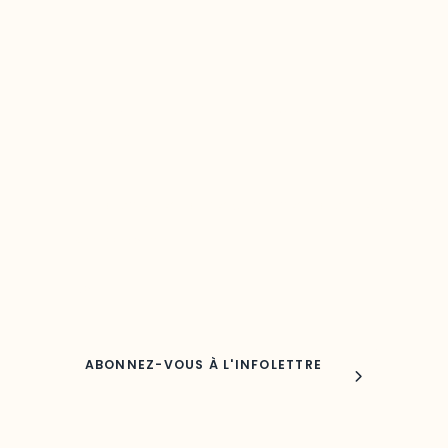
Restez à l’affût du développement de 
région
Découvrez les toutes dernières nouvelles de l’ODO.
Adresse courriel
Nom