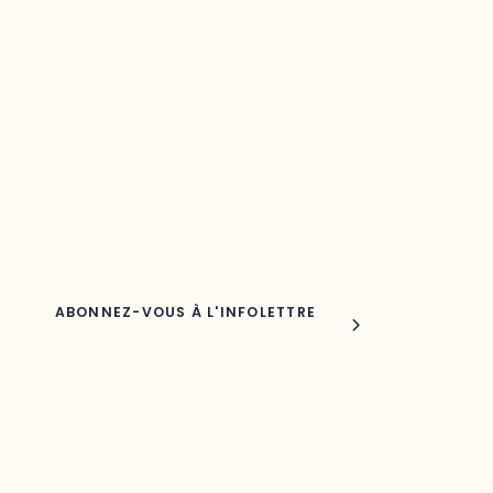
Restez à l’affût du développement de vot
région
Découvrez les toutes dernières nouvelles de l’ODO.
Adresse courriel
Nom
Joindre l'ODO