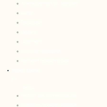
Aménagement du territoire
Santé
Éducation
Culture
Logement
Sociodémographie
Secteurs économiques
Projets phares
Portrait des communautés
Transition socioécologique