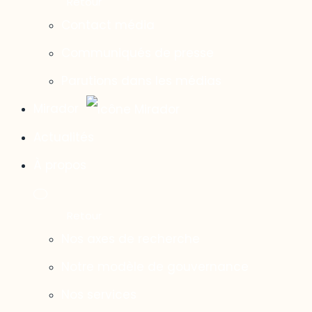
Contact média
Communiqués de presse
Parutions dans les médias
Mirador
Actualités
À propos
Nos axes de recherche
Notre modèle de gouvernance
Nos services