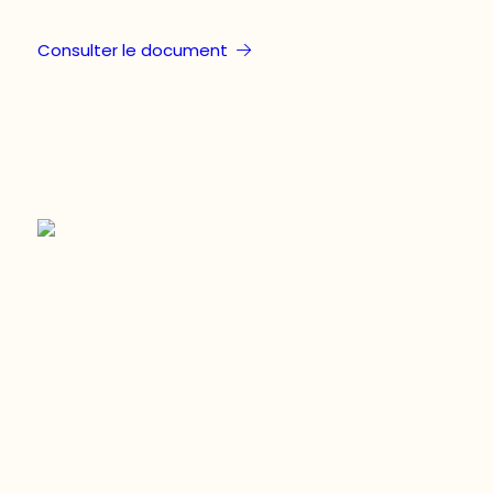
Consulter le document
Restez à l’affût du développement de
votre région