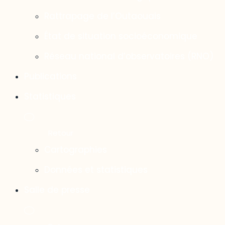
Rattrapage de l’Outaouais
État de situation socioéconomique
Réseau national d’observatoires (RNO)
Publications
Statistiques
Cartographies
Données et statistiques
Salle de presse