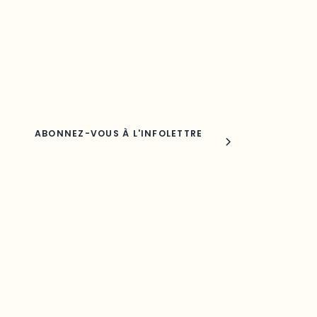
Découvrez les toutes dernières nouvelles de l’ODO.
Adresse courriel
Nom
Joindre l'ODO
283, boulevard Alexandre-Taché,
C.P. 1250, succursale Hull, bureau C-0330
Gatineau, QC J9A 1L8