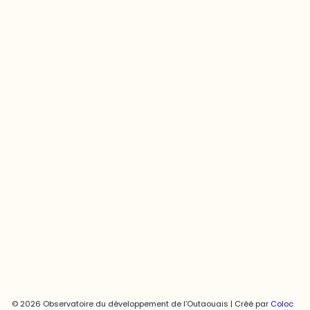
Questions générales
odooutaouais@uqo.ca
Contact média
Joani Vallespir
819-595-3900 | Poste 3222
joani.vallespir@uqo.ca
Politique de confidentialité
© 2026 Observatoire du développement de l’Outaouais | Créé par
Coloc