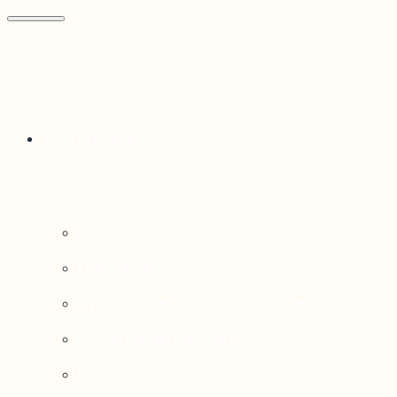
Thématiques
Enjeux sociaux
Économie
Dynamiques transfrontalières
Système alimentaire
Environnement