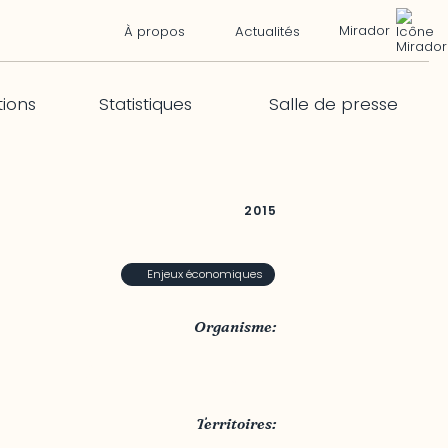
Mirador
À propos
Actualités
tions
Statistiques
Salle de presse
2015
Enjeux économiques
Organisme:
Ministère de l’Économie, de la
Science et de l’Innovation
Territoires: