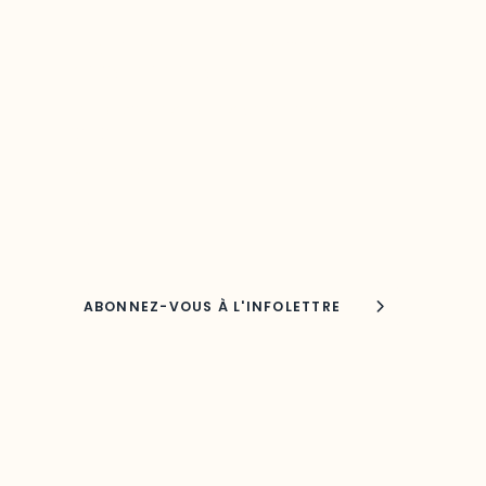
Restez à l’affût du développement
de votre région
Découvrez les toutes dernières nouvelles de
l’ODO.
Adresse courriel
Nom