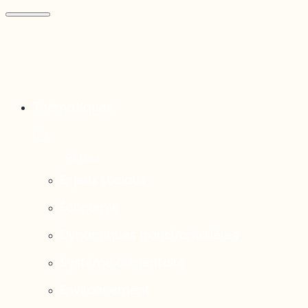
Thématiques
Enjeux sociaux
Économie
Dynamiques transfrontalières
Système alimentaire
Environnement