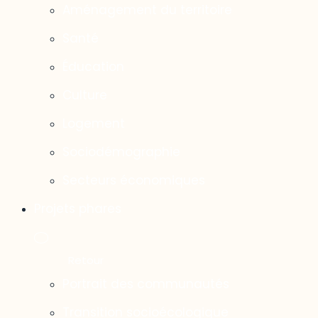
Aménagement du territoire
Santé
Éducation
Culture
Logement
Sociodémographie
Secteurs économiques
Projets phares
Portrait des communautés
Transition socioécologique