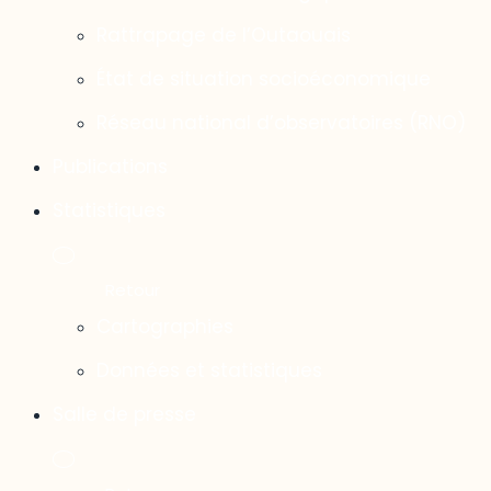
Rattrapage de l’Outaouais
État de situation socioéconomique
Réseau national d’observatoires (RNO)
Publications
Statistiques
Cartographies
Données et statistiques
Salle de presse