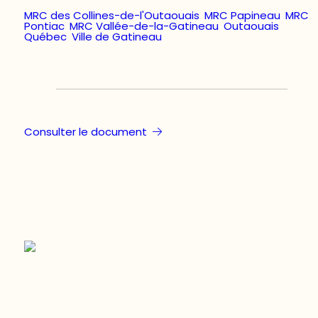
MRC des Collines-de-l'Outaouais
,
MRC Papineau
,
MRC
Pontiac
,
MRC Vallée-de-la-Gatineau
,
Outaouais
,
Québec
,
Ville de Gatineau
Consulter le document