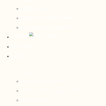
Contact média
Communiqués de presse
Parutions dans les médias
Mirador
Actualités
À propos
Nos axes de recherche
Notre modèle de gouvernance
Nos services