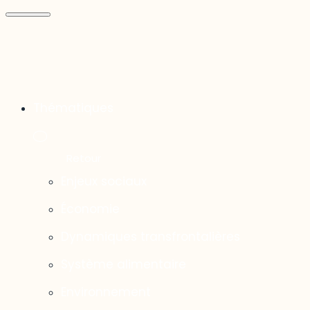
Thématiques
Enjeux sociaux
Économie
Dynamiques transfrontalières
Système alimentaire
Environnement