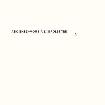
Adresse courriel
Nom
Joindre l'ODO
283, boulevard Alexandre-Taché,
C.P. 1250, succursale Hull, bureau C-0330
Gatineau, QC J9A 1L8
Questions générales
odooutaouais@uqo.ca