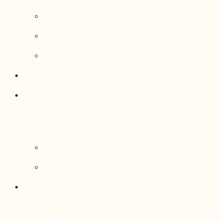
Rattrapage de l’Outaouais
État de situation socioéconomique
Réseau national d’observatoires (RNO)
Publications
Statistiques
Cartographies
Données et statistiques
Salle de presse