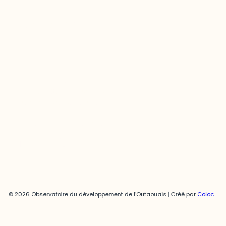
Contact média
Joani Vallespir
819-595-3900 | Poste 3222
joani.vallespir@uqo.ca
Politique de confidentialité
© 2026 Observatoire du développement de l’Outaouais | Créé par
Coloc