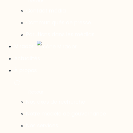
Contact média
Communiqués de presse
Parutions dans les médias
Mirador
Actualités
À propos
Nos axes de recherche
Notre modèle de gouvernance
Nos services