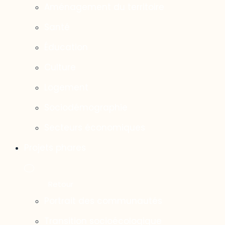
Aménagement du territoire
Santé
Éducation
Culture
Logement
Sociodémographie
Secteurs économiques
Projets phares
Portrait des communautés
Transition socioécologique