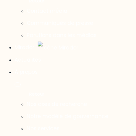
Contact média
Communiqués de presse
Parutions dans les médias
Mirador
Actualités
À propos
Nos axes de recherche
Notre modèle de gouvernance
Nos services