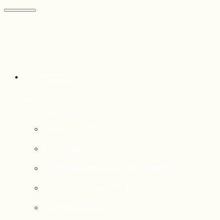
Thématiques
Enjeux sociaux
Économie
Dynamiques transfrontalières
Système alimentaire
Environnement