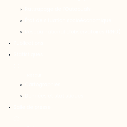
Rattrapage de l’Outaouais
État de situation socioéconomique
Réseau national d’observatoires (RNO)
Publications
Statistiques
Cartographies
Données et statistiques
Salle de presse