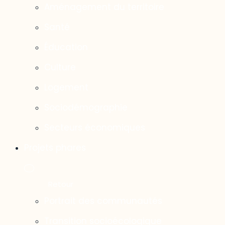
Aménagement du territoire
Santé
Éducation
Culture
Logement
Sociodémographie
Secteurs économiques
Projets phares
Portrait des communautés
Transition socioécologique