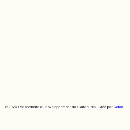
Contact média
Joani Vallespir
819-595-3900 | Poste 3222
joani.vallespir@uqo.ca
Politique de confidentialité
© 2026 Observatoire du développement de l’Outaouais | Créé par
Coloc