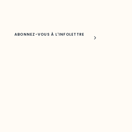
Nom
Joindre l'ODO
283, boulevard Alexandre-Taché,
C.P. 1250, succursale Hull, bureau C-0330
Gatineau, QC J9A 1L8
Questions générales
odooutaouais@uqo.ca