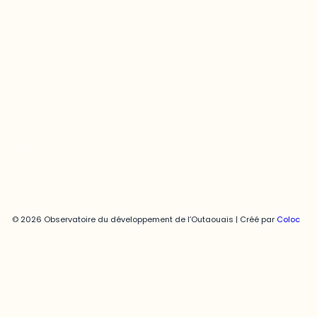
Joani Vallespir
819-595-3900 | Poste 3222
joani.vallespir@uqo.ca
Politique de confidentialité
© 2026 Observatoire du développement de l’Outaouais | Créé par
Coloc