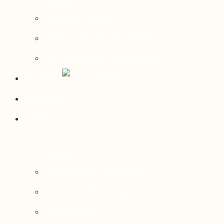
Contact média
Communiqués de presse
Parutions dans les médias
Mirador
Actualités
À propos
Nos axes de recherche
Notre modèle de gouvernance
Nos services