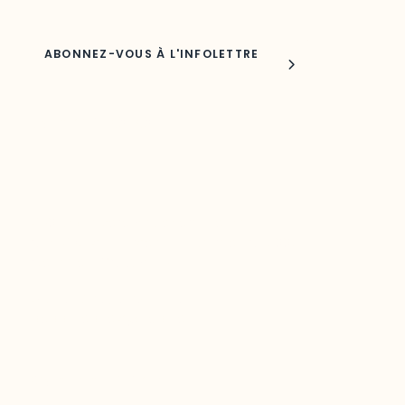
Joindre l'ODO
283, boulevard Alexandre-Taché,
C.P. 1250, succursale Hull, bureau C-0330
Gatineau, QC J9A 1L8
Questions générales
odooutaouais@uqo.ca
Contact média