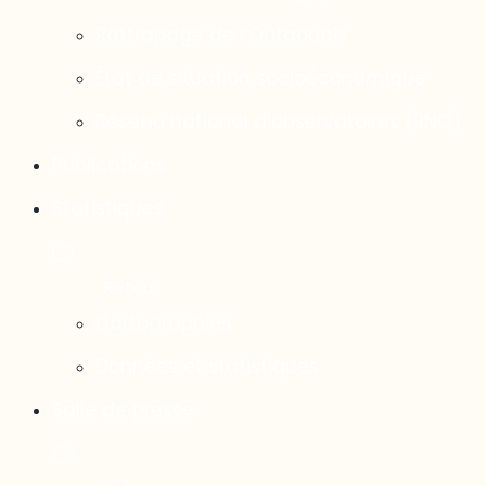
Rattrapage de l’Outaouais
État de situation socioéconomique
Réseau national d’observatoires (RNO)
Publications
Statistiques
Cartographies
Données et statistiques
Salle de presse