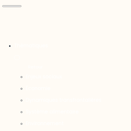
Thématiques
Enjeux sociaux
Économie
Dynamiques transfrontalières
Système alimentaire
Environnement