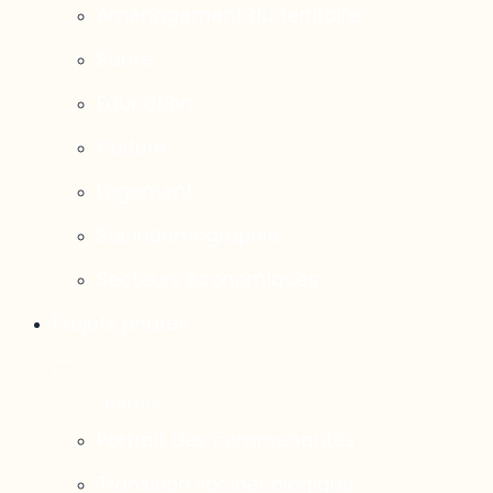
Aménagement du territoire
Santé
Éducation
Culture
Logement
Sociodémographie
Secteurs économiques
Projets phares
Portrait des communautés
Transition socioécologique