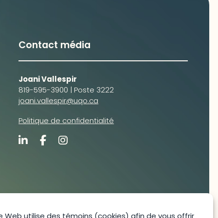
Contact média
Joani Vallespir
819-595-3900 | Poste 3222
joani.vallespir@uqo.ca
Politique de confidentialité
e Web utilise des témoins (
cookies
) afin de vous offrir