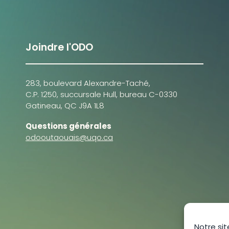
Joindre l'ODO
283, boulevard Alexandre-Taché,
C.P. 1250, succursale Hull, bureau C-0330
Gatineau, QC J9A 1L8
Questions générales
odooutaouais@uqo.ca
Notre sit