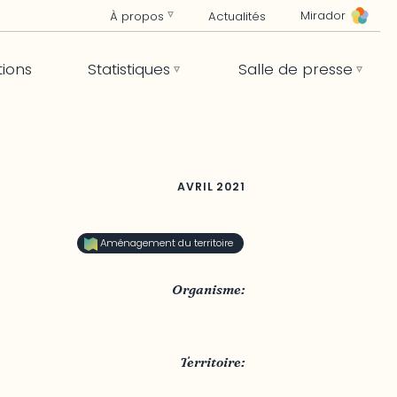
Mirador
À propos
Actualités
tions
Statistiques
Salle de presse
AVRIL
2021
Aménagement du territoire
Organisme:
Municipalité de Cantley
Territoire:
MRC des Collines-de-