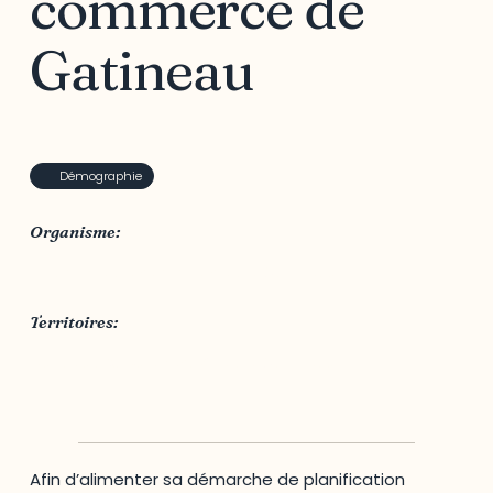
commerce de
Gatineau
Démographie
Organisme:
Chambre de commerce de Gatineau
Territoires:
Outaouais
,
Québec
,
Ville de Gatineau
Afin d’alimenter sa démarche de planification