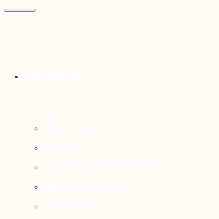
Thématiques
Enjeux sociaux
Économie
Dynamiques transfrontalières
Système alimentaire
Environnement