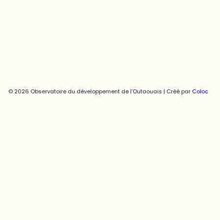
joani.vallespir@uqo.ca
Politique de confidentialité
© 2026 Observatoire du développement de l’Outaouais | Créé par
Coloc