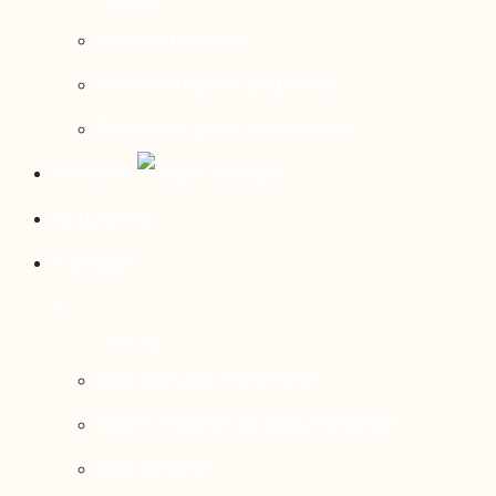
Contact média
Communiqués de presse
Parutions dans les médias
Mirador
Actualités
À propos
Nos axes de recherche
Notre modèle de gouvernance
Nos services