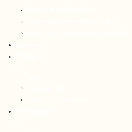
Rattrapage de l’Outaouais
État de situation socioéconomique
Réseau national d’observatoires (RNO)
Publications
Statistiques
Cartographies
Données et statistiques
Salle de presse