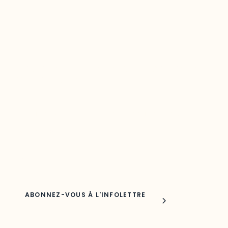
Restez à l’affût du développement de
votre région
Découvrez les toutes dernières nouvelles de l’ODO.
Adresse courriel
Nom