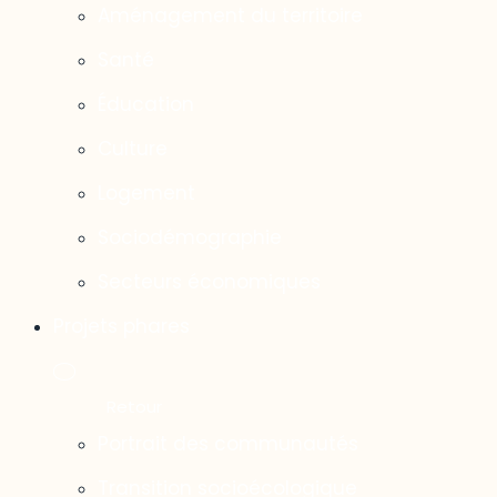
Aménagement du territoire
Santé
Éducation
Culture
Logement
Sociodémographie
Secteurs économiques
Projets phares
Portrait des communautés
Transition socioécologique