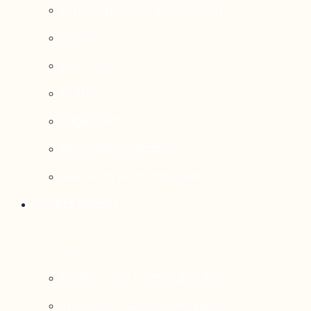
Aménagement du territoire
Santé
Éducation
Culture
Logement
Sociodémographie
Secteurs économiques
Projets phares
Portrait des communautés
Transition socioécologique