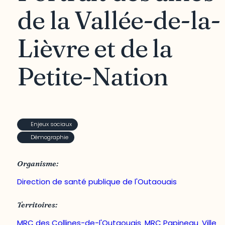
de la Vallée-de-la-
Lièvre et de la
Petite-Nation
Enjeux sociaux
Démographie
Organisme:
Direction de santé publique de l'Outaouais
Territoires:
MRC des Collines-de-l'Outaouais
,
MRC Papineau
,
Ville