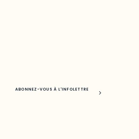
Restez à l’affût du développement de
votre région
Découvrez les toutes dernières nouvelles de l’ODO.
Adresse courriel
Nom
Joindre l'ODO