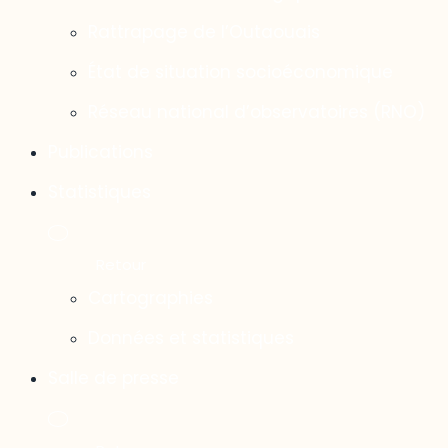
Rattrapage de l’Outaouais
État de situation socioéconomique
Réseau national d’observatoires (RNO)
Publications
Statistiques
Cartographies
Données et statistiques
Salle de presse