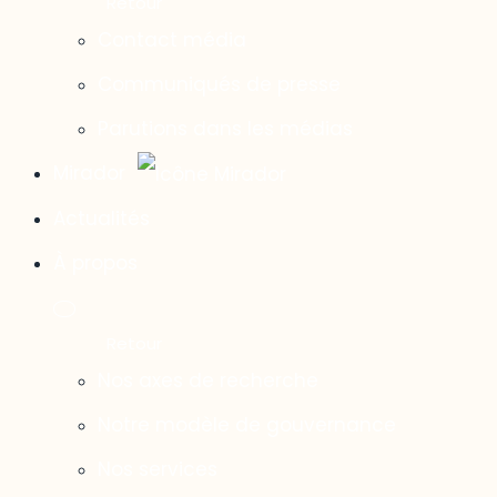
Contact média
Communiqués de presse
Parutions dans les médias
Mirador
Actualités
À propos
Nos axes de recherche
Notre modèle de gouvernance
Nos services