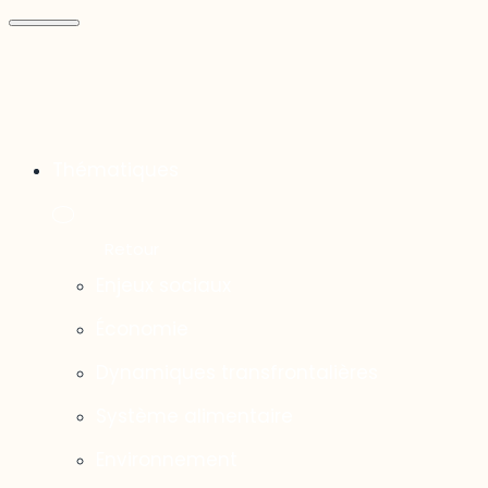
Thématiques
Enjeux sociaux
Économie
Dynamiques transfrontalières
Système alimentaire
Environnement