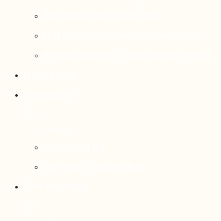
Rattrapage de l’Outaouais
État de situation socioéconomique
Réseau national d’observatoires (RNO)
Publications
Statistiques
Cartographies
Données et statistiques
Salle de presse