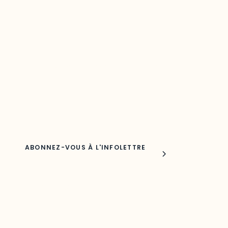
Restez à l’affût du développement de
votre région
Découvrez les toutes dernières nouvelles de l’ODO.
Adresse courriel
Nom
Joindre l'ODO