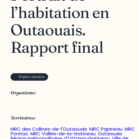
l’habitation en
Outaouais.
Rapport final
Enjeux sociaux
Organisme:
CRÉO - Conférence régionale des élus de l’Outaouais
Territoires:
MRC des Collines-de-l'Outaouais
,
MRC Papineau
,
MRC
Pontiac
,
MRC Vallée-de-la-Gatineau
,
Outaouais
,
Région métropolitaine d'Ottawa-Gatineau
,
Ville de