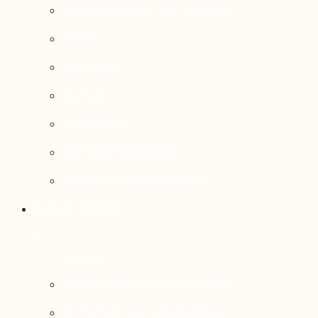
Aménagement du territoire
Santé
Éducation
Culture
Logement
Sociodémographie
Secteurs économiques
Projets phares
Portrait des communautés
Transition socioécologique