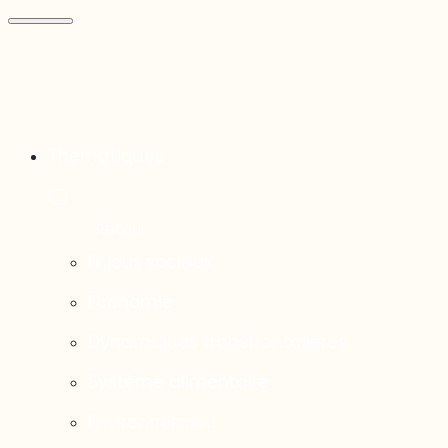
Thématiques
Enjeux sociaux
Économie
Dynamiques transfrontalières
Système alimentaire
Environnement