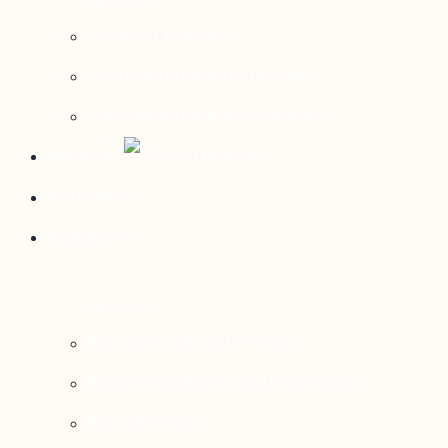
Contact média
Communiqués de presse
Parutions dans les médias
Mirador
Actualités
À propos
Nos axes de recherche
Notre modèle de gouvernance
Nos services