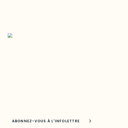
Restez à l’affût du développement de
votre région
Découvrez les toutes dernières nouvelles de l’ODO.
Adresse courriel
Nom