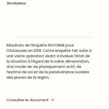
Territoires:
MRC des Collines-de-l'Outaouais
,
MRC Papineau
,
MRC Pontiac
,
MRC Vallée-de-la-Gatineau
,
Outaouais
,
Ville de Gatineau
Résultats de l’Enquête EN FORME pour
l’Outaouais en 2018. Cette enquête fait suite à
une vaste opération visant à évaluer l’état de
la situation à l’égard de la saine alimentation,
d’un mode de vie physiquement actif, de
l’estime de soi et de la persévérance scolaire
des jeunes de la région.
Consulter le document