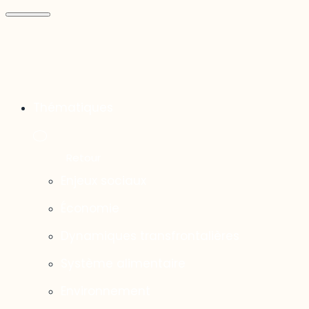
Thématiques
Enjeux sociaux
Économie
Dynamiques transfrontalières
Système alimentaire
Environnement