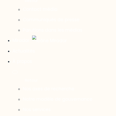
Contact média
Communiqués de presse
Parutions dans les médias
Mirador
Actualités
À propos
Nos axes de recherche
Notre modèle de gouvernance
Nos services