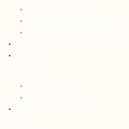
Rattrapage de l’Outaouais
État de situation socioéconomique
Réseau national d’observatoires (RNO)
Publications
Statistiques
Cartographies
Données et statistiques
Salle de presse