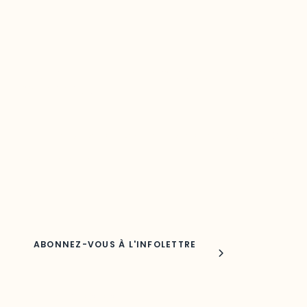
Restez à l’affût du développement de
votre région
Découvrez les toutes dernières nouvelles de l’ODO.
Adresse courriel
Nom
Joindre l'ODO