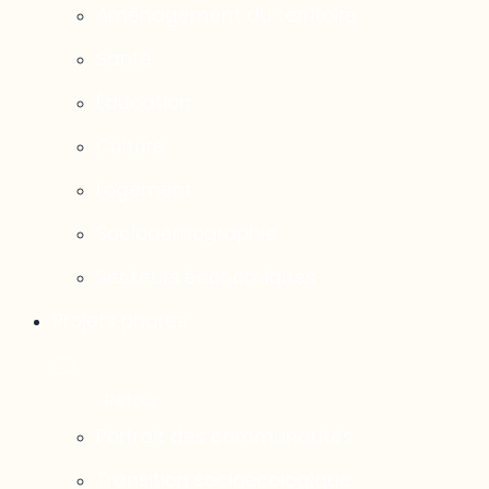
Aménagement du territoire
Santé
Éducation
Culture
Logement
Sociodémographie
Secteurs économiques
Projets phares
Portrait des communautés
Transition socioécologique