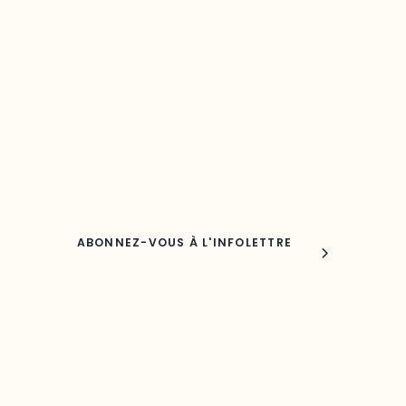
Restez à l’affût du développement de 
région
Découvrez les toutes dernières nouvelles de l’ODO.
Adresse courriel
Nom