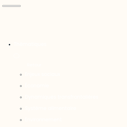
Thématiques
Enjeux sociaux
Économie
Dynamiques transfrontalières
Système alimentaire
Environnement