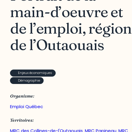
main-d’oeuvre et
de l’emploi, région
de l’Outaouais
Enjeux économiques
Démographie
Organisme:
Emploi Québec
Territoires:
MRC des Collines-de-l'Outaouais
,
MRC Papineau
,
MRC