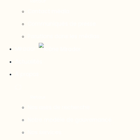
Contact média
Communiqués de presse
Parutions dans les médias
Mirador
Actualités
À propos
Nos axes de recherche
Notre modèle de gouvernance
Nos services