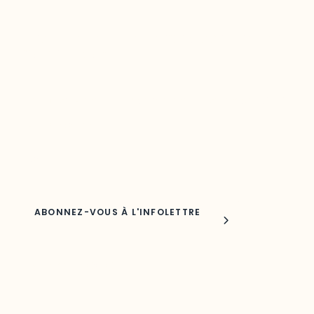
Restez à l’affût du développement de
votre région
Découvrez les toutes dernières nouvelles de l’ODO.
Adresse courriel
Nom
Joindre l'ODO