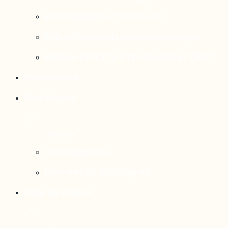
Rattrapage de l’Outaouais
État de situation socioéconomique
Réseau national d’observatoires (RNO)
Publications
Statistiques
Cartographies
Données et statistiques
Salle de presse