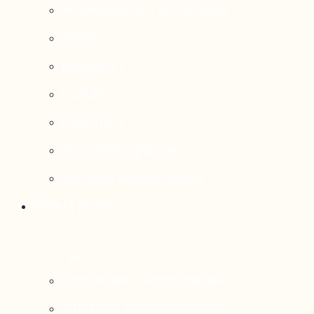
Aménagement du territoire
Santé
Éducation
Culture
Logement
Sociodémographie
Secteurs économiques
Projets phares
Portrait des communautés
Transition socioécologique