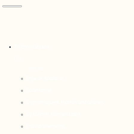
Thématiques
Enjeux sociaux
Économie
Dynamiques transfrontalières
Système alimentaire
Environnement