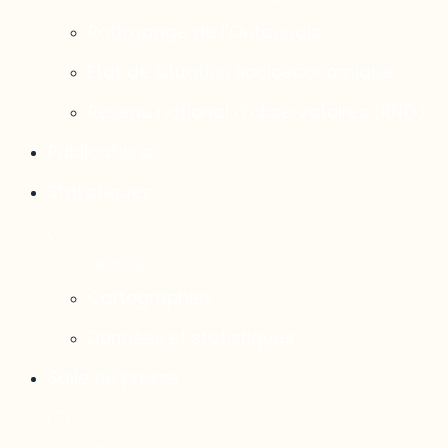
Rattrapage de l’Outaouais
État de situation socioéconomique
Réseau national d’observatoires (RNO)
Publications
Statistiques
Cartographies
Données et statistiques
Salle de presse