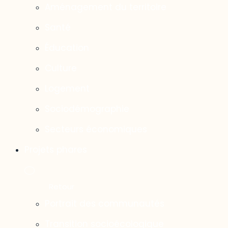
Aménagement du territoire
Santé
Éducation
Culture
Logement
Sociodémographie
Secteurs économiques
Projets phares
Portrait des communautés
Transition socioécologique