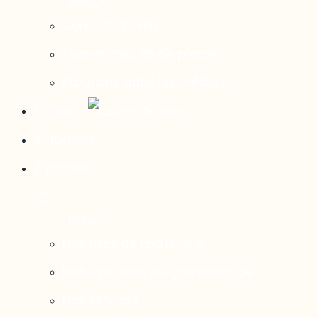
Contact média
Communiqués de presse
Parutions dans les médias
Mirador
Actualités
À propos
Nos axes de recherche
Notre modèle de gouvernance
Nos services