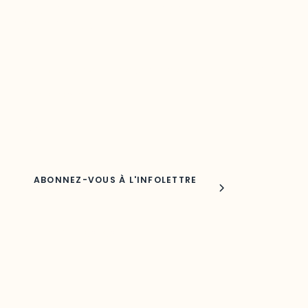
Restez à l’affût du développement de
votre région
Découvrez les toutes dernières nouvelles de l’ODO.
Adresse courriel
Nom
Joindre l'ODO