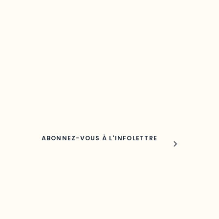
Restez à l’affût du développement de 
région
Découvrez les toutes dernières nouvelles de l’ODO.
Adresse courriel
Nom