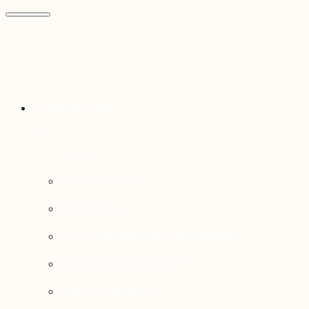
Thématiques
Enjeux sociaux
Économie
Dynamiques transfrontalières
Système alimentaire
Environnement