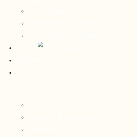
Contact média
Communiqués de presse
Parutions dans les médias
Mirador
Actualités
À propos
Nos axes de recherche
Notre modèle de gouvernance
Nos services