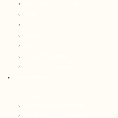
Aménagement du territoire
Santé
Éducation
Culture
Logement
Sociodémographie
Secteurs économiques
Projets phares
Portrait des communautés
Transition socioécologique