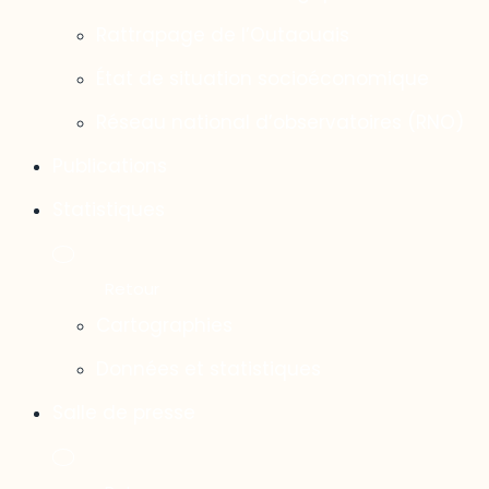
Rattrapage de l’Outaouais
État de situation socioéconomique
Réseau national d’observatoires (RNO)
Publications
Statistiques
Cartographies
Données et statistiques
Salle de presse