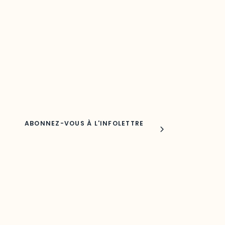
votre région
Découvrez les toutes dernières nouvelles de l’ODO.
Adresse courriel
Nom
Joindre l'ODO
283, boulevard Alexandre-Taché,