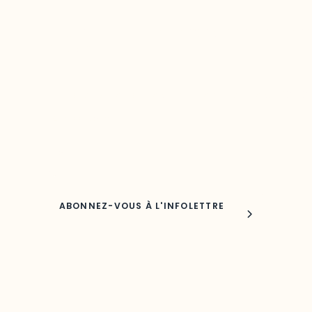
Restez à l’affût du développement de 
région
Découvrez les toutes dernières nouvelles de l’ODO.
Adresse courriel
Nom