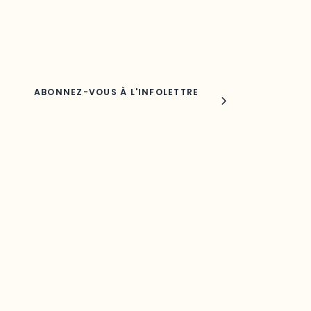
Adresse courriel
Nom
Joindre l'ODO
283, boulevard Alexandre-Taché,
C.P. 1250, succursale Hull, bureau C-0330
Gatineau, QC J9A 1L8
Questions générales
odooutaouais@uqo.ca