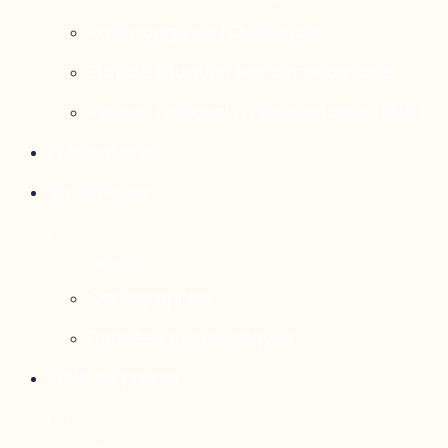
Rattrapage de l’Outaouais
État de situation socioéconomique
Réseau national d’observatoires (RNO)
Publications
Statistiques
Cartographies
Données et statistiques
Salle de presse