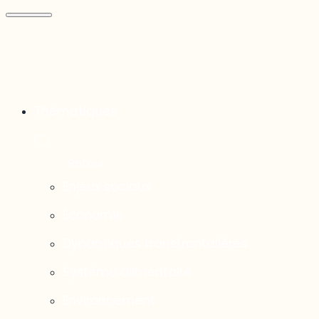
Thématiques
Enjeux sociaux
Économie
Dynamiques transfrontalières
Système alimentaire
Environnement