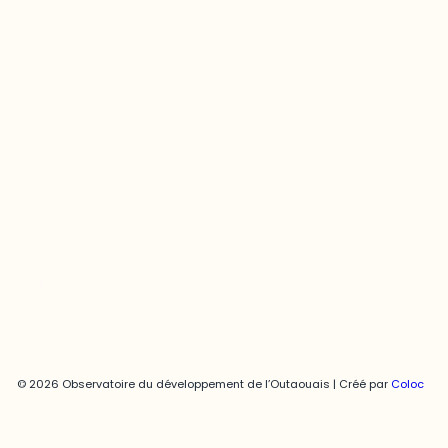
Contact média
Joani Vallespir
819-595-3900 | Poste 3222
joani.vallespir@uqo.ca
Politique de confidentialité
© 2026 Observatoire du développement de l’Outaouais | Créé par
Coloc