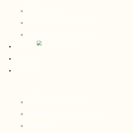
Contact média
Communiqués de presse
Parutions dans les médias
Mirador
Actualités
À propos
Nos axes de recherche
Notre modèle de gouvernance
Nos services