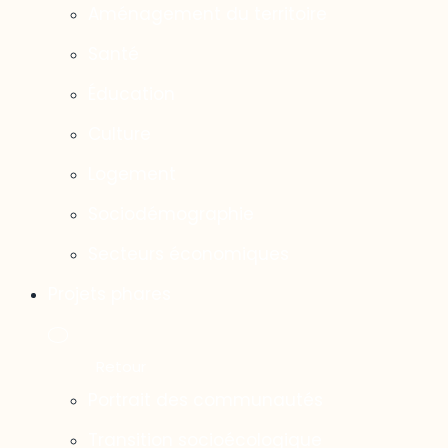
Aménagement du territoire
Santé
Éducation
Culture
Logement
Sociodémographie
Secteurs économiques
Projets phares
Portrait des communautés
Transition socioécologique