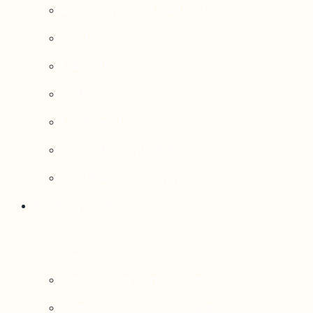
Aménagement du territoire
Santé
Éducation
Culture
Logement
Sociodémographie
Secteurs économiques
Projets phares
Portrait des communautés
Transition socioécologique