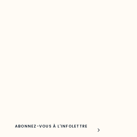
Restez à l’affût du développement de
votre région
Découvrez les toutes dernières nouvelles de l’ODO.
Adresse courriel
Nom