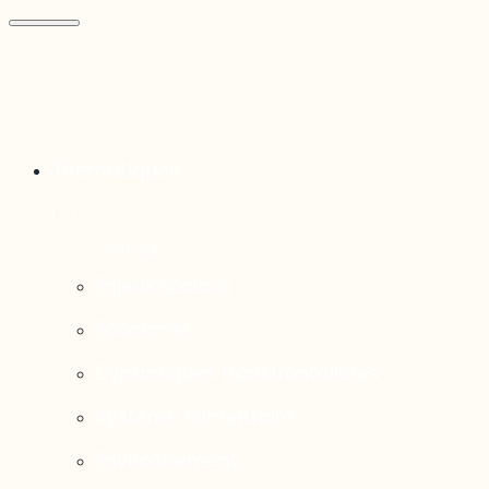
Thématiques
Enjeux sociaux
Économie
Dynamiques transfrontalières
Système alimentaire
Environnement