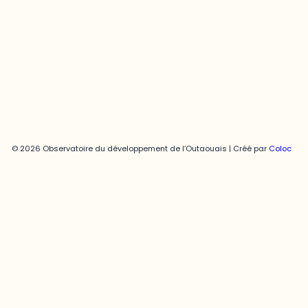
819-595-3900 | Poste 3222
joani.vallespir@uqo.ca
Politique de confidentialité
© 2026 Observatoire du développement de l’Outaouais | Créé par
Coloc