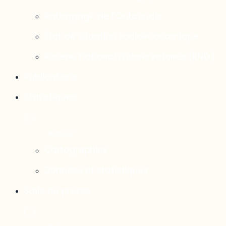
Rattrapage de l’Outaouais
État de situation socioéconomique
Réseau national d’observatoires (RNO)
Publications
Statistiques
Cartographies
Données et statistiques
Salle de presse