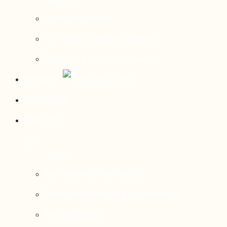
Contact média
Communiqués de presse
Parutions dans les médias
Mirador
Actualités
À propos
Nos axes de recherche
Notre modèle de gouvernance
Nos services